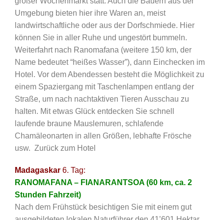
großer Wochenmarkt statt. Auch die Bauern aus der
Umgebung bieten hier ihre Waren an, meist
landwirtschaftliche oder aus der Dorfschmiede. Hier
können Sie in aller Ruhe und ungestört bummeln.
Weiterfahrt nach Ranomafana (weitere 150 km, der
Name bedeutet “heißes Wasser”), dann Einchecken im
Hotel. Vor dem Abendessen besteht die Möglichkeit zu
einem Spaziergang mit Taschenlampen entlang der
Straße, um nach nachtaktiven Tieren Ausschau zu
halten. Mit etwas Glück entdecken Sie schnell
laufende braune Mauslemuren, schlafende
Chamäleonarten in allen Größen, lebhafte Frösche
usw. Zurück zum Hotel
Madagaskar
6. Tag:
RANOMAFANA – FIANARANTSOA (60 km, ca. 2
Stunden Fahrzeit)
Nach dem Frühstück besichtigen Sie mit einem gut
ausgebildeten lokalen Naturführer den 41’601 Hektar