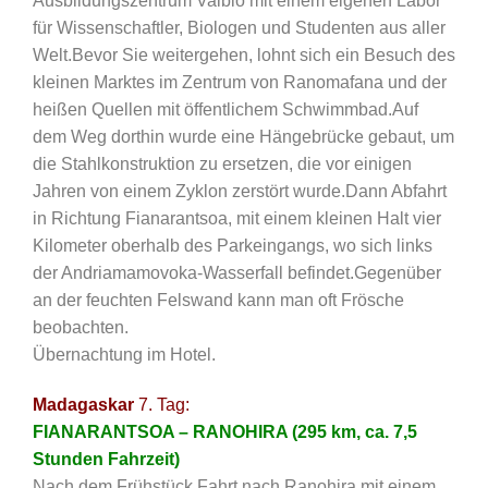
Ausbildungszentrum Valbio mit einem eigenen Labor
für Wissenschaftler, Biologen und Studenten aus aller
Welt.Bevor Sie weitergehen, lohnt sich ein Besuch des
kleinen Marktes im Zentrum von Ranomafana und der
heißen Quellen mit öffentlichem Schwimmbad.Auf
dem Weg dorthin wurde eine Hängebrücke gebaut, um
die Stahlkonstruktion zu ersetzen, die vor einigen
Jahren von einem Zyklon zerstört wurde.Dann Abfahrt
in Richtung Fianarantsoa, mit einem kleinen Halt vier
Kilometer oberhalb des Parkeingangs, wo sich links
der Andriamamovoka-Wasserfall befindet.Gegenüber
an der feuchten Felswand kann man oft Frösche
beobachten.
Übernachtung im Hotel.
Madagaskar
7. Tag:
FIANARANTSOA – RANOHIRA (295 km, ca. 7,5
Stunden Fahrzeit)
Nach dem Frühstück Fahrt nach Ranohira mit einem