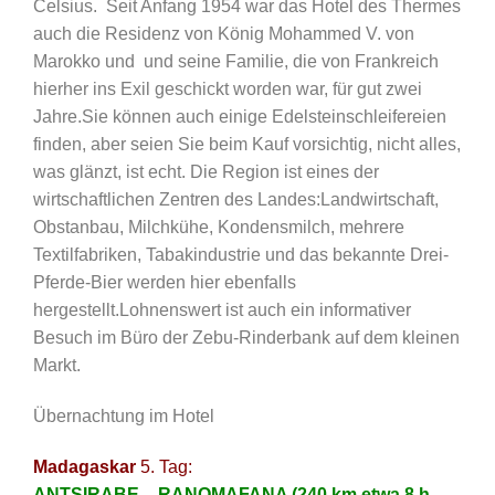
Celsius. Seit Anfang 1954 war das Hotel des Thermes
auch die Residenz von König Mohammed V. von
Marokko und und seine Familie, die von Frankreich
hierher ins Exil geschickt worden war, für gut zwei
Jahre.Sie können auch einige Edelsteinschleifereien
finden, aber seien Sie beim Kauf vorsichtig, nicht alles,
was glänzt, ist echt. Die Region ist eines der
wirtschaftlichen Zentren des Landes:Landwirtschaft,
Obstanbau, Milchkühe, Kondensmilch, mehrere
Textilfabriken, Tabakindustrie und das bekannte Drei-
Pferde-Bier werden hier ebenfalls
hergestellt.Lohnenswert ist auch ein informativer
Besuch im Büro der Zebu-Rinderbank auf dem kleinen
Markt.
Übernachtung im Hotel
Madagaskar
5. Tag:
ANTSIRABE – RANOMAFANA (240 km etwa 8 h