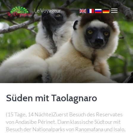
Le Voyageur
Süden mit Taolagnaro
(15 Tage, 14 Nächte)Zuerst Besuch des Reservates
von Andasibe Périnet. Dann klassische Südtour mit
Besuch der Nationalparks von Ranomafana und Isalo,