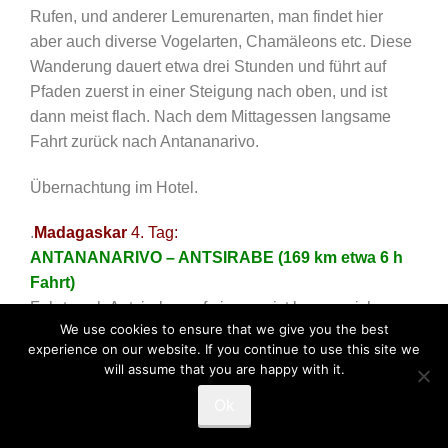
Rufen, und anderer Lemurenarten, man findet hier
aber auch diverse Vogelarten, Chamäleons etc. Diese
Wanderung dauert etwa drei Stunden und führt auf
Pfaden zuerst in einer Steigung nach oben, und ist
dann meist flach. Nach dem Mittagessen langsame
Fahrt zurück nach Antananarivo.
Übernachtung im Hotel.
.
Madagaskar
4. Tag:
ANTANANARIVO – ANTSIRABE (169 km etwa 6 h
Fahrt)
Fahrt nach Antsirabe, auf einer meist kurvenreichen
We use cookies to ensure that we give you the best
Straße durch das Hochland mit Reis- und
experience on our website. If you continue to use this site we
Gemüsefeldern, durch mehrere kleine traditionelle
will assume that you are happy with it.
Dörfer sowie vorbei an nackten Granitbergen und einer
Ok
Reihe von Kunsthandwerk (Marienstatuen, Figuren
aus Fasern der Raffiapalme, Musikinstrumente,