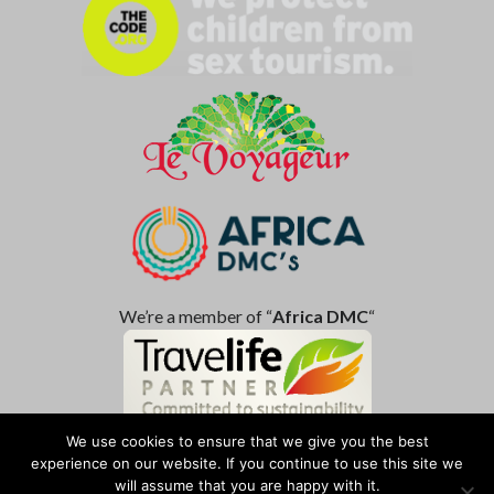
We’re a member of “
Africa DMC
“
We use cookies to ensure that we give you the best
experience on our website. If you continue to use this site we
Impressum
Eu general data protection
Contact us!
will assume that you are happy with it.