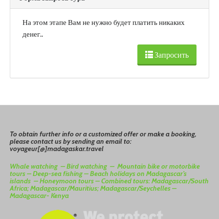
На этом этапе Вам не нужно будет платить никаких
денег..
Запросить
To
o
btain
further info or a customized offer or make a booking,
please contact us by sending an email to:
voyageur[@]madagaskar.travel
Whale watching –
Bird watching –
Mountain bike or motorbike
tours –
Deep-sea fishing –
Beach holidays on Madagascar’s
islands –
Honeymoon tours –
Combined tours: Madagascar/South
Africa; Madagascar/Mauritius; Madagascar/Seychelles –
Madagascar- Kenya