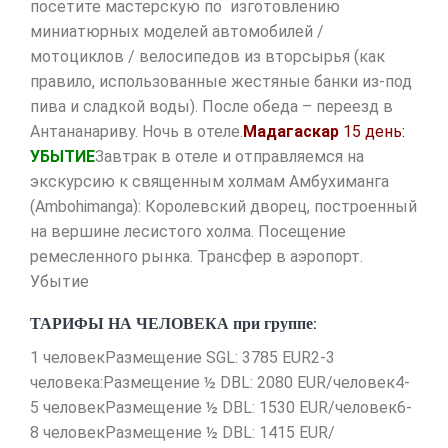
посетите мастерскую по изготовлению
миниатюрных моделей автомобилей /
мотоциклов / велосипедов из вторсырья (как
правило, использованные жестяные банки из-под
пива и сладкой воды). После обеда – переезд в
Антананариву. Ночь в отеле.
Мадагаскар
15 день:
УБЫТИЕ
Завтрак в отеле и отправляемся на
экскурсию к священным холмам Амбухиманга
(Ambohimanga): Королевский дворец, построенный
на вершине лесистого холма. Посещение
ремесленного рынка. Трансфер в аэропорт.
Убытие
ТАРИФЫ НА ЧЕЛОВЕКА при группе:
1 человекРазмещение SGL: 3785 EUR2-3
человека:Размещение ½ DBL: 2080 EUR/человек4-
5 человекРазмещение ½ DBL: 1530 EUR/человек6-
8 человекРазмещение ½ DBL: 1415 EUR/