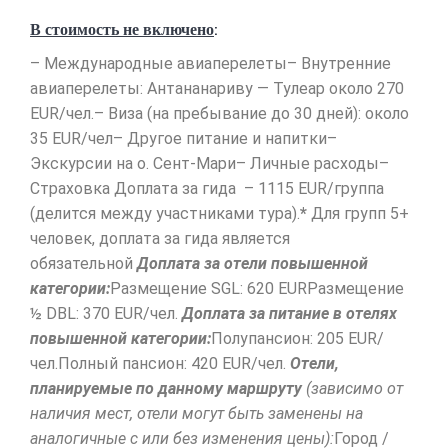
В стоимость не включено
:
– Международные авиаперелеты– Внутренние
авиаперелеты: Антананариву — Тулеар около 270
EUR/чел.– Виза (на пребывание до 30 дней): около
35 EUR/чел– Другое питание и напитки–
Экскурсии на о. Сент-Мари– Личные расходы–
Страховка Доплата за гида – 1115 EUR/группа
(делится между участниками тура).
*
Для групп 5+
человек, доплата за гида является
обязательной
Доплата за отели повышенной
категории:
Размещение SGL: 620 EURРазмещение
½ DBL: 370 EUR/чел.
Доплата за питание в отелях
повышенной категории:
Полупансион: 205 EUR/
чел.Полный пансион: 420 EUR/чел.
Отели,
планируемые по данному маршруту
(зависимо от
наличия мест, отели могут быть заменены на
аналогичные с или без изменения цены):
Город /