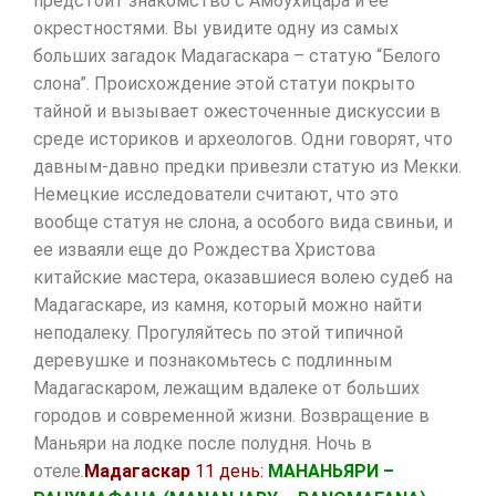
предстоит знакомство с Амбухицара и ее
окрестностями. Вы увидите одну из самых
больших загадок Мадагаскара – статую “Белого
слона”. Происхождение этой статуи покрыто
тайной и вызывает ожесточенные дискуссии в
среде историков и археологов. Одни говорят, что
давным-давно предки привезли статую из Мекки.
Немецкие исследователи считают, что это
вообще статуя не слона, а особого вида свиньи, и
ее изваяли еще до Рождества Христова
китайские мастера, оказавшиеся волею судеб на
Мадагаскаре, из камня, который можно найти
неподалеку. Прогуляйтесь по этой типичной
деревушке и познакомьтесь с подлинным
Мадагаскаром, лежащим вдалеке от больших
городов и современной жизни. Возвращение в
Маньяри на лодке после полудня. Ночь в
отеле.
Мадагаскар
11 день:
МАНАНЬЯРИ –