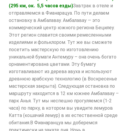
(295 км, ок. 5,5 часов езды)
Завтрак в отеле и
отправляемся в Фианарацуа. По пути делаем
остановку в Амбалавау. Амбалавау — это
коммерческий центр южного региона Бецилеу.
Этот регион славится своими ремесленными
изделиями и фольклором. Тут же вы сможете
посетить мастерскую по изготовлению
уникальной бумаги Антемуру – она очень богато
орнаментирована цветами. Эту бумагу
изготавливают из дерева авуха и используют
древнюю арабскую технологию (в Воскресенье
мастерская закрыта). Следующая остановка по
маршруту находится в 12 км южнее Амбалавау –
парк Анья. Тут мы неспешно прогуляемся (1-2
часа) по парку, в котором вы увидите лемуров
Катта (кошачий лемур) в их естественной среде
обитания.В Фианаранцуа мы доберемся
практически на закате дня. Ночь в