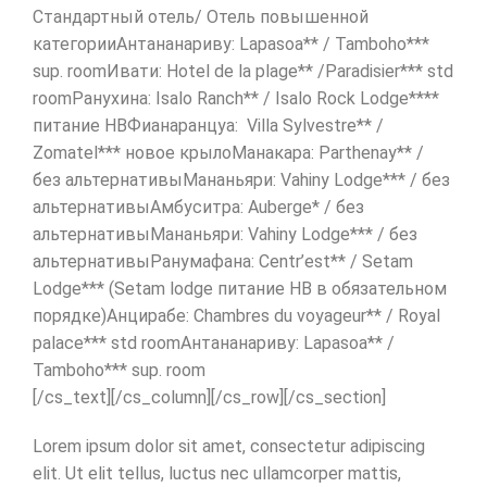
Стандартный отель/ Отель повышенной
категорииАнтананариву: Lapasoa** / Tamboho***
sup. roomИвати: Hotel de la plage** /Paradisier*** std
roomРанухина: Isalo Ranch** / Isalo Rock Lodge****
питание НВФианаранцуа: Villa Sylvestre** /
Zomatel*** новое крылоМанакара: Parthenay** /
без альтернативыМананьяри: Vahiny Lodge*** / без
альтернативыАмбуситра: Auberge* / без
альтернативыМананьяри: Vahiny Lodge*** / без
альтернативыРанумафана: Centr’est** / Setam
Lodge*** (Setam lodge питание НВ в обязательном
порядке)Анцирабе: Chambres du voyageur** / Royal
palace*** std roomАнтананариву: Lapasoa** /
Tamboho*** sup. room
[/cs_text][/cs_column][/cs_row][/cs_section]
Lorem ipsum dolor sit amet, consectetur adipiscing
elit. Ut elit tellus, luctus nec ullamcorper mattis,