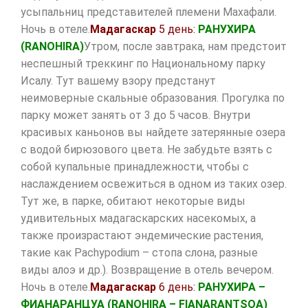
усыпальниц представителей племени Махафали.
Ночь в отеле.
Мадагаскар
5 день:
РАНУХИРА
(
RANOHIRA
)
Утром, после завтрака, нам предстоит
неспешный треккинг по Национальному парку
Исалу. Тут вашему взору предстанут
неимоверные скальные образования. Прогулка по
парку может занять от 3 до 5 часов. Внутри
красивых каньонов вы найдете затерянные озера
с водой бирюзового цвета. Не забудьте взять с
собой купальные принадлежности, чтобы с
наслаждением освежиться в одном из таких озер.
Тут же, в парке, обитают некоторые виды
удивительных мадагаскарских насекомых, а
также произрастают эндемические растения,
такие как Pachypodium – стопа слона, разные
виды алоэ и др.). Возвращение в отель вечером.
Ночь в отеле.
Мадагаскар
6 день:
РАНУХИРА –
ФИАНАРАНЦУА (
RANOHIRA
–
FIANARANTSOA
)