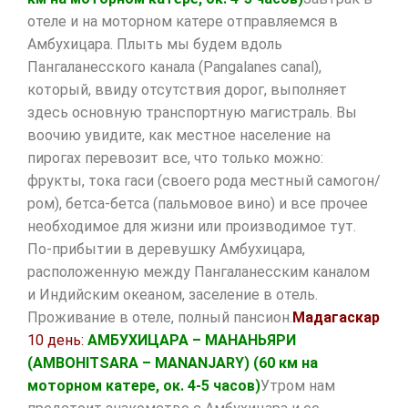
отеле и на моторном катере отправляемся в
Амбухицара. Плыть мы будем вдоль
Пангаланесского канала (Pangalanes canal),
который, ввиду отсутствия дорог, выполняет
здесь основную транспортную магистраль. Вы
воочию увидите, как местное население на
пирогах перевозит все, что только можно:
фрукты, тока гаси (своего рода местный самогон/
ром), бетса-бетса (пальмовое вино) и все прочее
необходимое для жизни или производимое тут.
По-прибытии в деревушку Амбухицара,
расположенную между Пангаланесским каналом
и Индийским океаном, заселение в отель.
Проживание в отеле, полный пансион.
Мадагаскар
10 день:
АМБУХИЦАРА – МАНАНЬЯРИ
(
AMBOHITSARA
–
MANANJARY
)
(60 км на
моторном катере, ок. 4-5 часов)
Утром нам