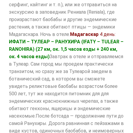
серфинг, кайтинг и т. п.), или же отправиться на
экскурсию в заповедник Рениала (Reniala), где
произрастают баобабы и другие эндемические
растения, а также обитают птицы — эндемики
Мадагаскара. Ночь в отеле.
Мадагаскар
4 день:
ИФАТИ – ТУЛЕАР – РАНУХИРА (
IFATY
–
TULEAR
–
RANOHIRA
)
(27 км, ок. 1,5 часов езды + 240 км,
ок. 4 часов езды)
Завтрак в отеле и отправляемся
в Тулеар. Сам город мы проедем практически
транзитом, но сразу же за Тулеарой заедем в
ботанический сад, в котором вы сможете
увидеть реликтовые баобабы возрастом более
500 лет, тут же находится питомник для для
эндемических краснокнижных черепах, а также
обитают гекконы, ящерицы и эндемические
насекомые.После ботсада — продолжение пути до
самой Ранухиры. Дорога равнинная с пейзажами в
виде кустов, одиночных баобабов, и неимоверных