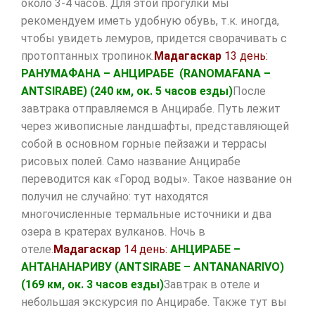
около 3-4 часов. Для этой прогулки мы
рекомендуем иметь удобную обувь, т.к. иногда,
чтобы увидеть лемуров, придется сворачивать с
протоптанных тропинок.
Мадагаскар
13 день:
РАНУМАФАНА – АНЦИРАБЕ (
RANOMAFANA
–
ANTSIRABE
)
(240 км, ок. 5 часов езды)
После
завтрака отправляемся в Анцирабе. Путь лежит
через живописные ландшафты, представляющей
собой в основном горные пейзажи и террасы
рисовых полей. Само название Анцирабе
переводится как «Город воды». Такое название он
получил не случайно: тут находятся
многочисленные термальные источники и два
озера в кратерах вулканов. Ночь в
отеле.
Мадагаскар
14 день:
АНЦИРАБЕ –
АНТАНАНАРИВУ (
ANTSIRABE
–
ANTANANARIVO
)
(169 км, ок. 3 часов езды)
Завтрак в отеле и
небольшая экскурсия по Анцирабе. Также тут вы