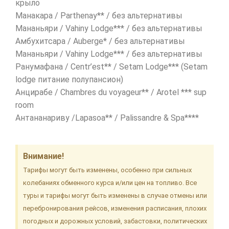
крыло
Манакара / Parthenay** / без альтернативы
Мананьяри / Vahiny Lodge*** / без альтернативы
Амбухитсара / Auberge* / без альтернативы
Мананьяри / Vahiny Lodge*** / без альтернативы
Ранумафана / Centr’est** / Setam Lodge*** (Setam
lodge питание полупансион)
Анцирабе / Chambres du voyageur** / Arotel *** sup
room
Антананариву /Lapasoa** / Palissandre & Spa****
Внимание!
Тарифы могут быть изменены, особенно при сильных
колебаниях обменного курса и/или цен на топливо. Все
туры и тарифы могут быть изменены в случае отмены или
перебронирования рейсов, изменения расписания, плохих
погодных и дорожных условий, забастовки, политических