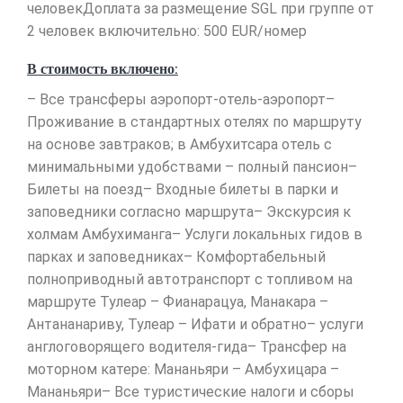
человекДоплата за размещение SGL при группе от
2 человек включительно: 500 EUR/номер
В стоимость включено:
– Все трансферы аэропорт-отель-аэропорт–
Проживание в стандартных отелях по маршруту
на основе завтраков; в Амбухитсара отель с
минимальными удобствами – полный пансион–
Билеты на поезд– Входные билеты в парки и
заповедники согласно маршрута– Экскурсия к
холмам Амбухиманга– Услуги локальных гидов в
парках и заповедниках– Комфортабельный
полноприводный автотранспорт с топливом на
маршруте Тулеар – Фианарацуа, Манакара –
Антананариву, Тулеар – Ифати и обратно– услуги
англоговорящего водителя-гида– Трансфер на
моторном катере: Мананьяри – Амбухицара –
Мананьяри– Все туристические налоги и сборы