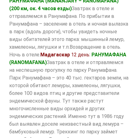
РАНУМАФАНА (
MANANJARY
–
RANOMAFANA
)
(200 км, ок. 4 часов езды)
Завтрак в отеле и
отправляемся в Ранумафана. По прибытии в
Ранумафана – заселение в отель и ночная вылазка
в парк (вдоль дороги), чтобы увидеть ночные
виды обитателей этого парка: мышинный лемур,
хамелеоны, лягушки и т.п.Возвращение в отель.
Ночь в отеле.
Мадагаскар
12 день:
РАНУМАФАНА
(
RANOMAFANA
)
Завтрак в отеле и отправляемся
на неспешную прогулку по парку Ранумафана.
Парк Ранумафана – это 40 тыс. гектаров земли, на
которой обитают лемуры, хамелеоны, лягушки,
более 100 видов птиц и другие представители
эндемической фауны. Тут также растут
многочисленные виды орхидей и других
эндемических растений. Именно тут в 1986 году
был выявлен доселе неизвестный вид лемура –
бамбуковый лемур. Треккинг по парку займет