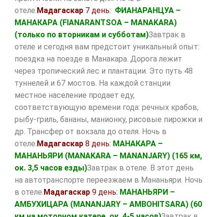
отеле.
Мадагаскар
7 день:
ФИАНАРАНЦУА –
МАНАКАРА (
FIANARANTSOA
–
MANAKARA
)
(только по вторникам и субботам)
Завтрак в
отеле и сегодня вам предстоит уникальный опыт:
поездка на поезде в Манакара. Дорога лежит
через тропический лес и плантации. Это путь 48
туннелей и 67 мостов. На каждой станции
местное население продает еду,
соответствующую времени года: речных крабов,
рыбу-гриль, бананы, манионку, рисовые пирожки и
др. Трансфер от вокзала до отеля. Ночь в
отеле.
Мадагаскар
8 день:
МАНАКАРА –
МАНАНЬЯРИ (
MANAKARA
–
MANANJARY
)
(
165 км,
ок. 3,5 часов езды)
Завтрак в отеле. В этот день
на автотранспорте переезжаем в Мананьяри. Ночь
в отеле.
Мадагаскар
9 день:
МАНАНЬЯРИ –
АМБУХИЦАРА (
MANANJARY
–
AMBOHITSARA
)
(60
км на моторном катере, ок. 4-5 часов)
Завтрак в