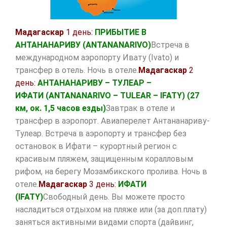
Мадагаскар
1 день:
ПРИБЫТИЕ
В
АНТАНАНАРИВУ (
ANTANANARIVO
)
Встреча в
международном аэропорту Ивату (Ivato) и
трансфер в отель. Ночь в отеле.
Мадагаскар
2
день:
АНТАНАНАРИВУ – ТУЛЕАР –
ИФАТИ
(
ANTANANARIVO
–
TULEAR
–
IFATY
)
(27
км, ок. 1,5 часов езды)
Завтрак в отеле и
трансфер в аэропорт. Авиаперелет Антананариву-
Тулеар. Встреча в аэропорту и трансфер без
остановок в Ифати – курортный регион с
красивым пляжем, защищенным коралловым
рифом, на берегу Мозамбикского пролива. Ночь в
отеле.
Мадагаскар
3 день:
ИФАТИ
(
IFATY
)
Свободный день. Вы можете просто
насладиться отдыхом на пляже или (за доп.плату)
заняться активными видами спорта (дайвинг,