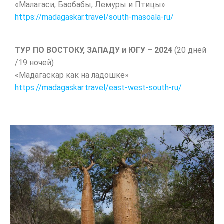
«Малагаси, Баобабы, Лемуры и Птицы»
https://madagaskar.travel/south-masoala-ru/
ТУР ПО ВОСТОКУ, ЗАПАДУ и ЮГУ – 2024
(20 дней
/19 ночей)
«Мадагаскар как на ладошке»
https://madagaskar.travel/east-west-south-ru/