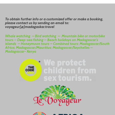
To
o
btain
further info or a customized offer or make a booking,
please contact us by sending an email to:
voyageur[@]madagaskar.travel
Whale watching –
Bird watching –
Mountain bike or motorbike
tours –
Deep-sea fishing –
Beach holidays on Madagascar’s
islands –
Honeymoon tours –
Combined tours: Madagascar/South
Africa; Madagascar/Mauritius; Madagascar/Seychelles –
Madagascar- Kenya