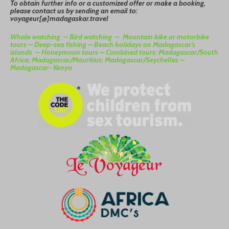
To
o
btain
further info or a customized offer or make a booking,
please contact us by sending an email to:
voyageur[@]madagaskar.travel
Whale watching –
Bird watching –
Mountain bike or motorbike
tours –
Deep-sea fishing –
Beach holidays on Madagascar’s
islands –
Honeymoon tours –
Combined tours: Madagascar/South
Africa; Madagascar/Mauritius; Madagascar/Seychelles –
Madagascar- Kenya