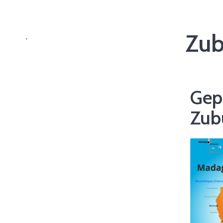
Zub
.
Gep
Zub