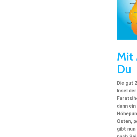
Mit
Du
Die gut 
Insel de
Faratsih
dann ein
Höhepunk
Osten, p
gibt nun
nach Sai