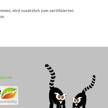
mmen, wird zusätzlich zum zertifizierten
in.
eymoon