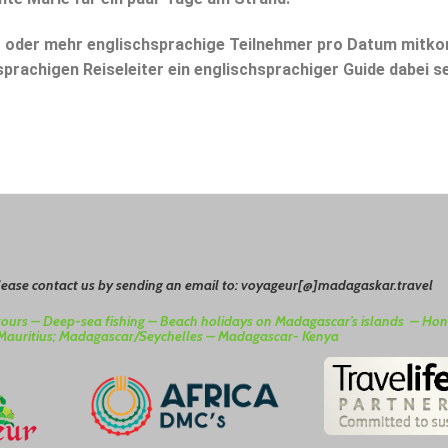
er oder mehr englischsprachige Teilnehmer pro Datum mitko
prachigen Reiseleiter ein englischsprachiger Guide dabei se
please contact us by sending an email to: voyageur[@]madagaskar.travel
tours –
Deep-sea fishing –
Beach holidays on Madagascar’s islands –
Hon
Mauritius; Madagascar/Seychelles –
Madagascar- Kenya