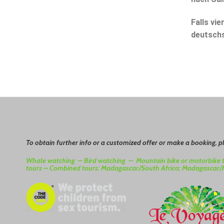
Falls vi
deutschs
To
o
btain
further info or a customized offer or make a booking, 
Whale watching –
Bird watching –
Mountain bike or motorbike 
tours –
Combined tours: Madagascar/South Africa; Madagascar/