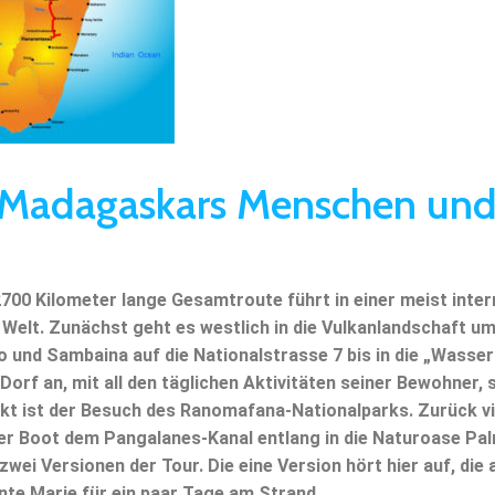
 Madagaskars Menschen und
2700 Kilometer lange Gesamtroute führt in einer meist inte
r Welt. Zunächst geht es westlich in die Vulkanlandschaft 
o und Sambaina auf die Nationalstrasse 7 bis in die „Wasse
 Dorf an, mit all den täglichen Aktivitäten seiner Bewohner,
t ist der Besuch des Ranomafana-Nationalparks. Zurück vi
er Boot dem Pangalanes-Kanal entlang in die Naturoase Pa
 zwei Versionen der Tour. Die eine Version hört hier auf, die
nte Marie für ein paar Tage am Strand.